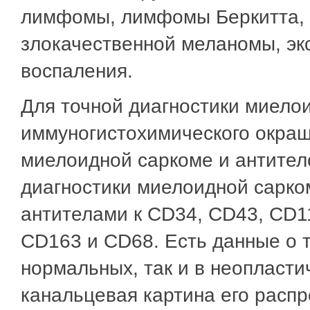
лимфомы, лимфомы Беркитта,
злокачественной меланомы, эк
воспаления.
Для точной диагностики миело
иммуногистохимического окраш
миелоидной саркоме и антител
диагностики миелоидной сарко
антителами к CD34, CD43, CD1
CD163 и CD68. Есть данные о т
нормальных, так и в неопласти
канальцевая картина его распр