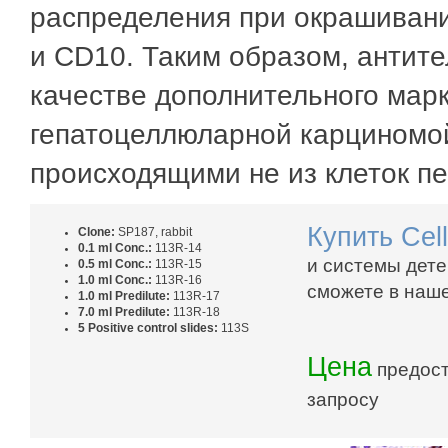
распределения при окрашиван
и CD10. Таким образом, антит
качестве дополнительного ма
гепатоцеллюларной карциномо
происходящими не из клеток пе
Купить
Cel
Clone:
SP187, rabbit
0.1 ml Conc.:
113R-14
и системы дете
0.5 ml Conc.:
113R-15
1.0 ml Conc.:
113R-16
сможете в наш
1.0 ml Predilute:
113R-17
7.0 ml Predilute:
113R-18
5 Positive control slides:
113S
Цена
предост
запросу