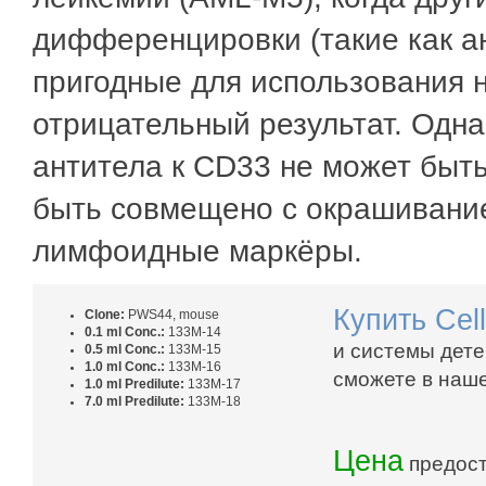
дифференцировки (такие как а
пригодные для использования н
отрицательный результат. Одн
антитела к CD33 не может быть
быть совмещено с окрашивани
лимфоидные маркёры.
Купить
Cel
Clone:
PWS44, mouse
0.1 ml Conc.:
133M-14
и системы дете
0.5 ml Conc.:
133M-15
1.0 ml Conc.:
133M-16
сможете в наш
1.0 ml Predilute:
133M-17
7.0 ml Predilute:
133M-18
Цена
предост