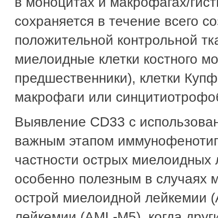
в моноцитах и макрофагах/гис
сохраняется в течение всего с
положительной контрольной тк
миелоидные клетки костного м
предшественники), клетки Куп
макрофаги или синцитиотрофо
Выявление CD33 с использован
важным этапом иммунофенотип
частности острых миелоидных 
особенно полезным в случаях
острой миелоидной лейкемии (
лейкемии (AML-M5), когда дру