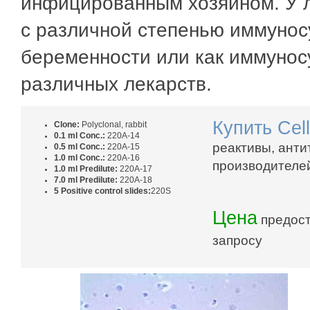
инфицированным хозяином. У 
с различной степенью иммунос
беременности или как иммунос
различных лекарств.
Купить
Cell
Clone:
Polyclonal, rabbit
0.1 ml Conc.:
220A-14
реактивы, анти
0.5 ml Conc.:
220A-15
1.0 ml Conc.:
220A-16
производителей
1.0 ml Predilute:
220A-17
7.0 ml Predilute:
220A-18
5 Positive control slides:
220S
Цена
предост
запросу